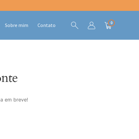
0
Sobre mim
Contato
onte
da em breve!